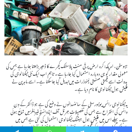
ہیوسٹن، امریکہ: کرہ ارض پر فی منٹ پلاسٹک کچرے کا ڈھیر بڑھتا جارہا ہے جس کی
معمولی مقدار کو ہی دوبارہ استعمال کیا جارہا ہے۔ تاہم اب ایک نئی ٹیکنالوجی کی
بدولت اسے قیمتی صنعتی نینوذرات میں تبدیل کیا جاسکتا ہے۔ اسے ماہرین نے
فلیش جول ٹیکنالوجی کا نام دیا ہے۔
یہ ٹیکنالوجی رائس یونیورسٹی کے سائنسدانوں نے وضع کی ہے جو ڈاکٹر کے وِن
وائس کی اختراع ہے جس کی تفصیلات جرنل آف ایڈوانسڈ مٹیریئلز میں شائع ہوئی
ہے۔ پہلے اس میں فلیش جول ہیٹنگ ٹیکنالوجی استعمال کی گئی ہے جس میں
پلاسٹک کوڑے کو جلاکر قیمتی کاربن نینوٹیوبس اور ہائبرڈ نینومٹیریئلز(مادوں) میں بدلا