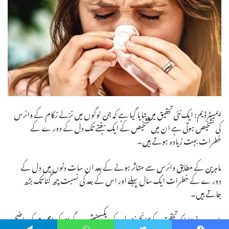
ایمسٹرڈیم: ایک نئی تحقیق میں بتایا گیا ہے کہ جن لوگوں میں نزلے زکام کے وائرس
کی تشخیص ہوتی ہے ان میں تشخیص کے ایک ہفتے تک دل کے دورے کے
خطرات بہت زیادہ ہوتے ہیں۔
ماہرین کے مطابق وائرس سے متاثر ہونے کے بعد ان سات دنوں میں دل کے
دورے کے خطرات ایک سال پہلے اور اس کے بعد کی نسبت چھ گُنا تک بڑھ
جاتے ہیں۔
ماہرین نے بتایا کہ تحقیق کے نتائج نزلے کے ویکسینیشن پروگرام کی اہمیت کو واضح