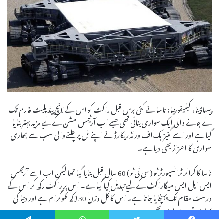
پیساڈینا، کیلیفورنیا: ناسا نے کئی برس قبل راکٹ کو اس کے لانچ پیڈ پلیٹ فارم تک
لے جانے والی ایک سواری بنائی تھی جسے اب آرٹیمس مشن کے لیے مزید بہتر بنایا
گیا ہے اور اسے گنیز بک آف ورلڈ ریکارڈ نے اپنے بل پر چلنے والی سب سے بھاری
سواری کا اعزاز بھی دیا ہے۔
ناسا کا کرالر ٹرانسپورٹر ٹو (سی ٹی ٹو) 60 سال قبل بنایا گیا تھا لیکن اب اسے آرٹیمس
ایس ایل ایس میگاراکٹ کے لیے تبدیل کیا گیا ہے۔ اس پر راکٹ رکھ کر اس کے
درست مقام تک پہنچایا جاتا ہے۔ اس کا کل وزن 30 لاکھ کلوگرام ہے اور دنیا کی
بھاری ترین سواری بھی ہے۔