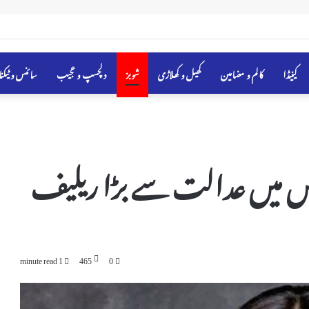
 کی فہرست میں شامل
کینیڈا
کالم و مضامین
کھیل و کھلاڑی
شوبز
دلچسپ و عجیب
سائنس و ٹیکن
یس میں عدالت سے بڑا ریلیف
1 minute read
465
0