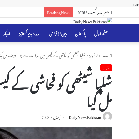
cac
جمعرات, اگست 6 2026
Breaking News
بھارت کینیڈا کے سائبر خطرے
صفحہ اول
پاکستان
بین الاقوامی
اوورسیز پاکستانیز
امریکہ
Home
/
شوبز
/
شلپا شیٹھی کو فحاشی کے کیس میں عدالت سے بڑا ریلیف مل گیا
شوبز
شلپا شیٹھی کو فحاشی کے ک
مل گیا
Daily News Pakistan
اپریل 4, 2023