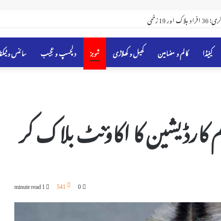
 فہرست میں شامل
کینیڈا
کالم و مضامین
کھیل و کھلاڑی
شوبز
دلچسپ و عجیب
سائنس و ٹیکن
 کارڈیشین کا اکاؤنٹ بلاک کر
1 minute read
541
0