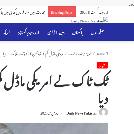
cac
ہفتہ, اگست 8 2026
Breaking News
بھارت کینیڈا کے سائبر خطرے کی
صفحہ اول
پاکستان
بین الاقوامی
اوورسیز پاکستانیز
امریکہ
Home
/
شوبز
/
ٹک ٹاک نے امریکی ماڈل کم کارڈیشین کا اکاؤنٹ بلاک کر دیا
شوبز
ٹک ٹاک نے امریکی ماڈل کم
دیا
Daily News Pakistan
اپریل 7, 2023