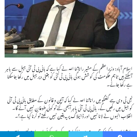
اسلام آباد: وزیراعظم کے مشیر رانا ثنا اللہ نے کہا ہے کہ بانی پی ٹی آئی جیل سے باہر
آسکتے ہیں تاہم حکومت کی کوشش ہوگی بانی پی ٹی آئی کو جتنی دیر جیل میں رکھا جاسکتا
ہے رکھا جائے۔
نجی ٹی وی سے گفتگو میں رانا ثنا اللہ نے کہا کہ آئین و قانون کے مطابق بانی پی ٹی آئی
کو جیل میں رکھیں گے، بانی پی ٹی آئی باہر آبھی گئے تو کوئی طوفان نہیں آئے گا۔
انقلاب انہوں نے لانا نہیں اور ڈائیلاگ پر یہ یقین نہیں رکھتے تو کرنا کیا ہے؟۔
رانا ثنا اللہ نے کہا کہ جمہوریت میں مذاکرات کے علاوہ کوئی اور راستہ نہیں، اسی سے