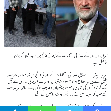
تہران: ایران کے صدارتی انتخابات کے ابتدائی نتائج میں سعید جلیلی کو برتری
حاصل ہے۔
عرب میڈیا کے مطابق صدارتی انتخابات کے ابتدائی نتائج میں قدامت پسند سعید
جلیلی آگے ہیں۔ اصلاح پسند مسعود پزیشکیان دوسرے نمبر پر ہیں۔ اس سے قبل
ایک کروڑ ووٹوں کی گنتی میں مسعود پزیشکیان 43 فیصد ووٹوں کے ساتھ سرفہرست
تھے جب کہ سعید جلیلی نے 36 فیصد ووٹ حاصل کیے تھے۔
رپورٹس کے مطابق صدارتی انتخابات میں ووٹروں کی شرکت کا تناسب تقریبا 40