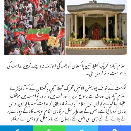
اسلام آباد: تحریکِ تحفظِ آئینِ پاکستان کو جلسہ کی اجازت نہ دینے پر توہین عدالت کی
درخواست دائر کردی گئی۔
حکومت کے خلاف اپوزیشن الائنس تحریکِ تحفظِ آئینِ پاکستان کے کوآرڈینیٹر نے
اسلام آباد ہائی کورٹ سے رجوع کرلیا ۔ عدالت میں دائر درخواست میں مؤقف
اختیار کیا گیا ہے کہ ڈی سی اسلام آباد نے 4 جولائی کو عدالت کو بتایا کہ این او سی
جاری کردیا گیا ہے، جس کے بعد عامر مغل سرکاری حکام کو جلسہ گاہ کے دورے پر
لے جانے کے لیے ڈی سی آفس گئے، جہاں سے عامر مغل کو پولیس نے گرفتار
کرلیا ۔