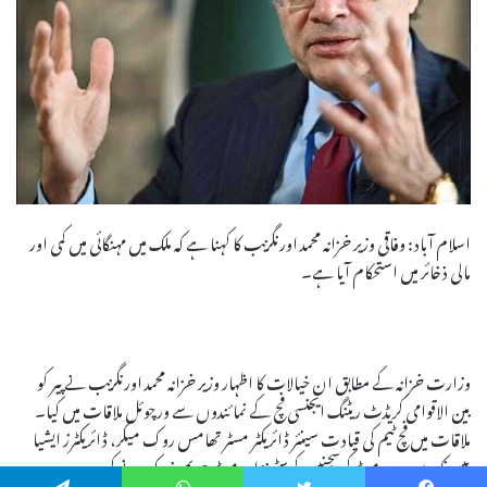
اسلام آباد: وفاقی وزیر خزانہ محمد اورنگزیب کا کہنا ہے کہ ملک میں مہنگائی میں کمی اور
مالی ذخائر میں استحکام آیا ہے۔
وزارت خزانہ کے مطابق ان خیالات کا اظہار وزیر خزانہ محمد اورنگزیب نے پیر کو
بین الاقوامی کریڈٹ ریٹنگ ایجنسی فچ کے نمائندوں سے ورچوئل ملاقات میں کیا۔
ملاقات میں فچ ٹیم کی قیادت سینئر ڈائریکٹر مسٹر تھامس روک میکر، ڈائریکٹرز ایشیا
پیسیفک سوورین مسٹر کرسجنیس کرسٹینز اور مسٹر جیریمی زوک نے کی۔