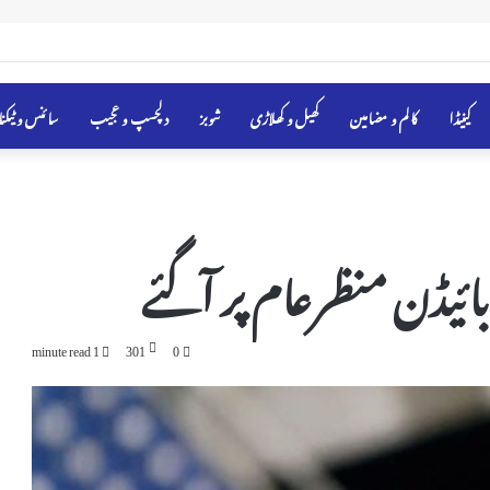
کینیڈا
کالم و مضامین
کھیل و کھلاڑی
شوبز
دلچسپ و عجیب
سائنس و ٹیکن
ئیڈن منظرعام پر آگئے
1 minute read
301
0