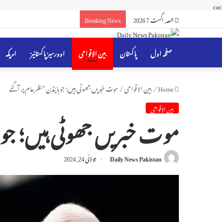
cac
جمعہ, اگست 7 2026
Breaking News
صفحہ اول
پاکستان
بین الاقوامی
اوورسیز پاکستانیز
امریکہ
Home
/
بین الاقوامی
/
موت خبریں جھوٹی ہیں؛ جوبائیڈن منظرعام پر آگئے
بین الاقوامی
موت خبریں جھوٹی ہیں؛ جوبا
Daily News Pakistan
جولائی 24, 2024