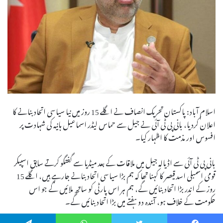
اسلام آباد: پاکستان تحریک انصاف نے اگلے 15 روز میں نیا سیاسی اتحاد بنانے کا
اعلان کردیا، بانی پی ٹی آئی نے جیل سے حماس لیڈر اسماعیل ہانیہ کی شہادت پر
افسوس اور مذمت کا اظہار کیا۔
بانی پی ٹی آئی سے اڈیالہ جیل میں ملاقات کے بعد میڈیا سے گفتگو کرتے سابق اسپیکر
قومی اسمبلی اسد قیصر کا کہنا تھا کہ ہم بڑا سیاسی اتحاد بنانے جارہے ہیں، اگلے 15
روز کے اندر بڑا اتحاد بنائیں گے، ہم ہر اس پارٹی کو ساتھ ملائیں گے جو اس
حکومت کے خلاف ہو، آئندہ دو ہفتے میں بڑا اتحاد بنائیں گے۔