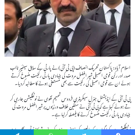
اسلام آباد: پاکستان تحریک انصاف (پی ٹی آئی) نے پارٹی کے سابق سینئیر نائب
صدر اور رکن قومی اسمبلی شیر افضل مروت کی بنیادی پارٹی رکنیت منسوخ کرتے
ہوئے ان سے قومی اسمبلی کی رکنیت سے بھی مستعفی ہونے کا مطالبہ کردیا۔
پی ٹی آئی کے ایڈیشنل جنرل سیکریٹری فردوس شمیم نقوی نے نوٹفکیشن جاری کر
تے ہوئے کہا ہے کہ پی ٹی آئی نے سنگین خلاف ورزیوں پر شیر افضل مروت کی
بنیادی پارٹی رکنیت منسوخ کرنے کا فیصلہ کرلیا ہے۔
نوٹیفکیشن میں کہا گیا ہے کہ پالیسی کی خلاف ورزی کرنے پر شوکاز نوٹس بھی جاری