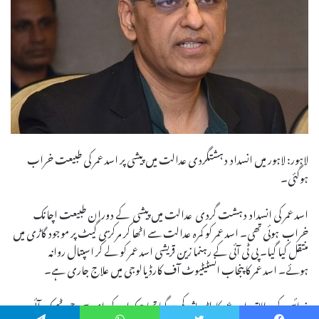
لاہور: لاہور میں انسداد دہشتگردی عدالت میں پیشی پر اسد عمر کی طبیعت خراب
ہوگئی۔
اسد عمر کی انسداد دہشت گردی عدالت میں پیشی کے دوران طبیعت اچانک
خراب ہوئی تھی۔ اسد عمر کو کمرہ عدالت سے اٹھا کر مرکزی گیٹ پر موجود گاڑی میں
منتقل کیا گیا۔ پی ٹی آئی کے رہنما زین قریشی اسد عمر کو لے کر اسپتال روانہ
ہوئے۔ اسد عمر کا پنجاب انسٹیٹیوٹ آف کارڈیالوجی میں علاج جاری ہے۔
ذرائع کے مطابق اسد عمر کا بلڈ پریشر کم ہوگیا تھا جبکہ ان کی ای سی جی ٹھیک آئی