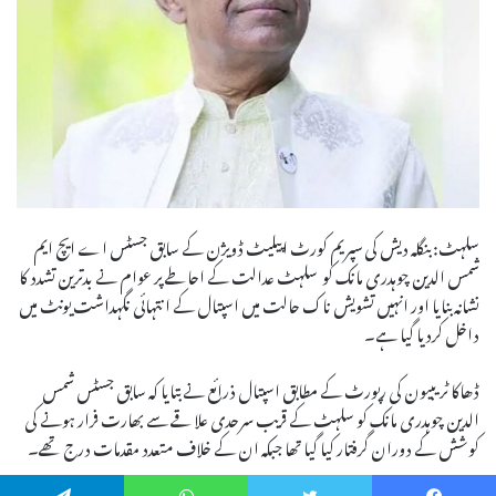
سلہٹ: بنگلہ دیش کی سپریم کورٹ اپیلیٹ ڈویژن کے سابق جسٹس اے ایچ ایم
شمس الدین چوہدری مانک کو سلہٹ عدالت کے احاطے پر عوام نے بدترین تشدد کا
نشانہ بنایا اور انہیں تشویش ناک حالت میں اسپتال کے انتہائی نگہداشت یونٹ میں
داخل کردیا گیا ہے۔
ڈھاکا ٹریبیون کی رپورٹ کے مطابق اسپتال ذرائع نے بتایا کہ سابق جسٹس شمس
الدین چوہدری مانک کو سلہٹ کے قریب سرحدی علاقے سے بھارت فرار ہونے کی
کوشش کے دوران گرفتار کیا گیا تھا جبکہ ان کے خلاف متعدد مقدمات درج تھے۔