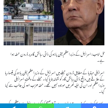
تل ابيب: اسرائیل کے وزیراعظم نیتن یاہو کی ذاتی رہائش گاہ پر ڈرون حملہ ہوا
ہے۔
اسرائیلی میڈیا کے مطابق ڈرون حملے میں اسرائیل کے وزیراعظم نیتن یاہو کی قیساریا
کے علاقے میں واقع ذاتی رہائش گاہ کو نشانہ بنایا گیا۔ حملے کے وقت اسرائیلی
وزیراعظم اور ان کی اہلیہ گھر میں موجود نہیں تھے۔ حملہ حزب اللہ کی جانب سے کیا
گیا۔
حکام کا کہنا ہے کہ ڈرون حملہ لبنان سے آج صبح کیا گیا۔ اسرائیلی وزیراعظم کے