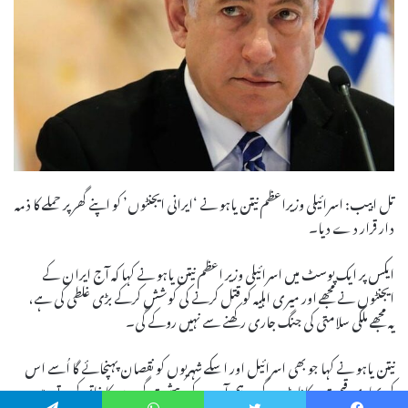
تل ابیب: اسرائیلی وزیراعظم نیتن یاہو نے ‘ایرانی ایجنٹوں’ کو اپنے گھر پر حملے کا ذمہ
دار قرار دے دیا۔
ایکس پر ایک پوسٹ میں اسرائیلی وزیر اعظم نیتن یاہو نے کہا کہ آج ایران کے
ایجنٹوں نے مجھے اور میری اہلیہ کو قتل کرنے کی کوشش کرکے بڑی غلطی کی ہے،
یہ مجھے ملکی سلامتی کی جنگ جاری رکھنے سے نہیں روکے گی۔
نیتن یاہو نے کہا جو بھی اسرائیل اور اسکے شہریوں کو نقصان پہنچائے گا اُسے اس
کی بھاری قیمت چکانا پڑے گی۔ ہم آپ کے دہشت گردوں کا خاتمہ کرتے رہیں