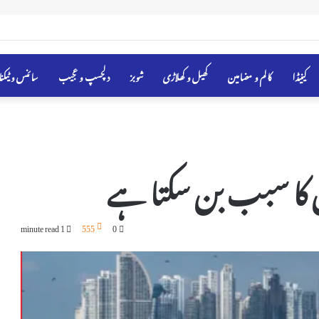
 فہرست میں شامل
کینیڈا
کالم و مضامین
کھیل و کھلاڑی
شوبز
دلچسپ و عجیب
سائنس و ٹیکن
 کا سبب بن سکتا ہے
1 minute read
555
0