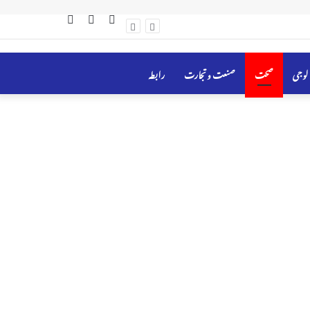
Sidebar
Random
Log
Article
In
الوجی
صحت
صنعت و تجارت
رابطہ