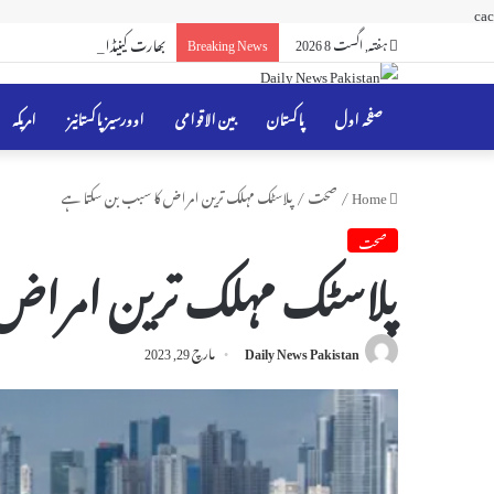
cac
ہفتہ, اگست 8 2026
Breaking News
بھارت کینیڈا کے سائبر خطرے کی
صفحہ اول
پاکستان
بین الاقوامی
اوورسیز پاکستانیز
امریکہ
Home
/
صحت
/
پلاسٹک مہلک ترین امراض کا سبب بن سکتا ہے
صحت
پلاسٹک مہلک ترین امراض
Daily News Pakistan
مارچ 29, 2023