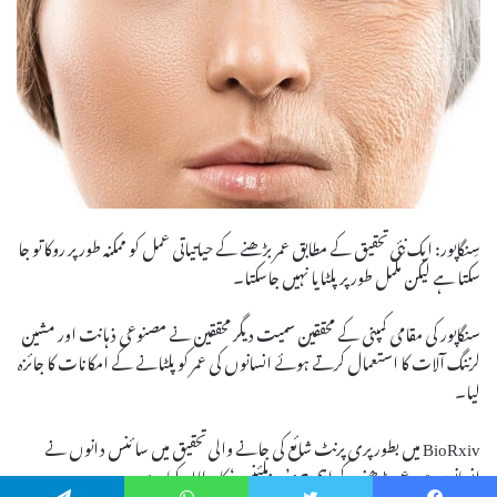
سِنگاپور: ایک نئی تحقیق کے مطابق عمر بڑھنے کے حیاتیاتی عمل کو ممکنہ طور پر روکا تو جا
سکتا ہے لیکن مکمل طور پر پلٹایا نہیں جاسکتا۔
سنگاپور کی مقامی کمپنی کے محققین سمیت دیگر محققین نے مصنوعی ذہانت اور مشین
لرننگ آلات کا استعمال کرتے ہوئے انسانوں کی عمر کو پلٹانے کے امکانات کا جائزہ
لیا۔
BioRxiv میں بطور پری پرنٹ شائع کی جانے والی تحقیق میں سائنس دانوں نے
انسانوں میں عمر بڑھنے کے اہم جز ’ریزیلئنس‘ کا مطالعہ کیا ہے۔