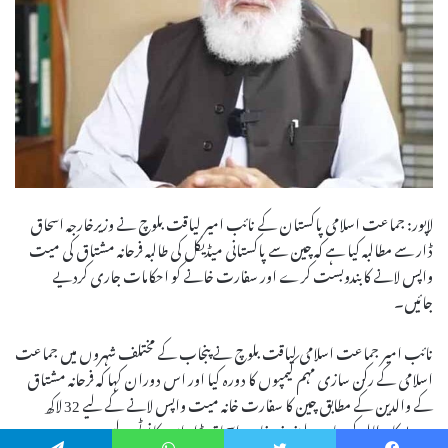
لاپور: جماعت اسلامی پاکستان کے نائب امیر لیاقت بلوچ نے وزیرخارجہ اسحاق
ڈار سے مطالبہ کیا ہے کہ چین سے پاکستانی میڈیکل کی طالبہ فرحانہ مشتاق کی میت
واپس لانے کا بندوبست کرے اور سفارت خانے کو احکامات جاری کردیے
جائیں۔
نائب امیر جماعت اسلامی لیاقت بلوچ نے پنجاب کے مختلف شہروں میں جماعت
اسلامی کے رکن سازی مہم کیمپوں کا دورہ کیا اور اس دوران کہا کہ فرحانہ مشتاق
کے والدین کے مطابق چین کا سفارت خانہ میت واپس لانے کے لیے 32 لاکھ
روپے کا مطالبہ کر رہا ہے لہٰذ وزیرخارجہ اسحاق ڈار اس کا نوٹس لیں۔