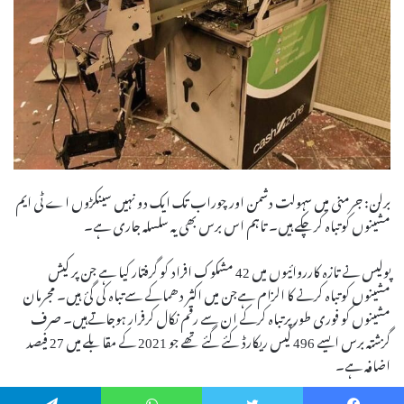
برلن: جرمنی میں سہولت دشمن اور چوراب تک ایک دو نہیں سینکڑوں اے ٹی ایم
مشینوں کو تباہ کرچکے ہیں۔ تاہم اس برس بھی یہ سلسلہ جاری ہے۔
پولیس نے تازہ کارروائیوں میں 42 مشکوک افراد کو گرفتار کیا ہے جن پر کیش
مشینوں کو تباہ کرنے کا الزام ہےجن میں اکثر دھماکے سے تباہ کی گئ ہیں۔ مجرمان
مشینوں کو فوری طور پر تباہ کرکے ان سے رقم نکال کرفرار ہوجاتےہیں۔ صرف
گزشتہ برس ایسے 496 کیس ریکارڈ کئے گئے تھے جو 2021 کے مقابلے میں 27 فیصد
اضافہ ہے۔