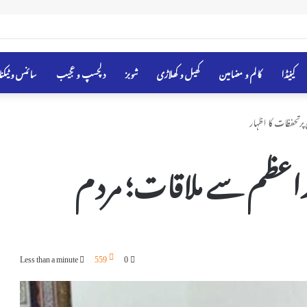
کینیڈا
کالم و مضامین
کھیل و کھلاڑی
شوبز
دلچسپ و عجیب
سائنس و ٹیکن
پرتحفظات کا اظہار
یراعظم سے ملاقات؛ مردم
Less than a minute
559
0