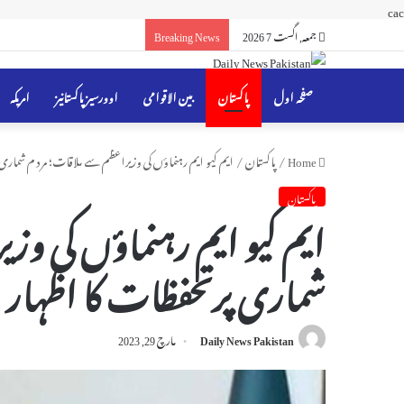
cac
جمعہ, اگست 7 2026
Breaking News
صفحہ اول
پاکستان
بین الاقوامی
اوورسیز پاکستانیز
امریکہ
Home
/
پاکستان
/
ایم کیو ایم رہنماؤں کی وزیراعظم سے ملاقات؛ مردم شماری 
پاکستان
ایم کیو ایم رہنماؤں کی وز
شماری پرتحفظات کا اظہار
Daily News Pakistan
مارچ 29, 2023