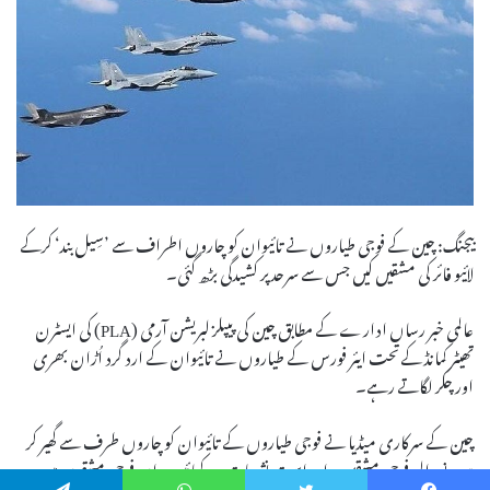
بیجنگ: چین کے فوجی طیاروں نے تائیوان کو چاروں اطراف سے ’سِیل بند‘ کرکے
لائیو فائر کی مشقیں کیں جس سے سرحد پر کشیدگی بڑھ گئی۔
عالمی خبر رساں ادارے کے مطابق چین کی پیپلز لبریشن آرمی (PLA) کی ایسٹرن
تھیٹر کمانڈ کے تحت ایئر فورس کے طیاروں نے تائیوان کے ارد گرد اُڑان بھری
اور چکر لگاتے رہے۔
چین کے سرکاری میڈیا نے فوجی طیاروں کے تائیوان کو چاروں طرف سے گھیر کر
ہونے والی فوجی مشقیں براہ راست نشریات پر دکھائیں۔ ان فوجی مشقوں میں