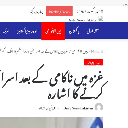
cac
جمعہ, اگست 7 2026
Breaking News
بھارت کینیڈا کے سائبر خطرے کی 
صفحہ اول
پاکستان
بین الاقوامی
اوورسیز پاکستانیز
امریکہ
Home
/
بین الاقوامی
/
غزہ میں ناکامی کے بعد اسرائیلی وزیراعظم کا جنگ ختم ک
بین الاقوامی
غزہ میں ناکامی کے بعد اسرا
کرنے کا اشارہ
Daily News Pakistan
جولائی 2, 2024