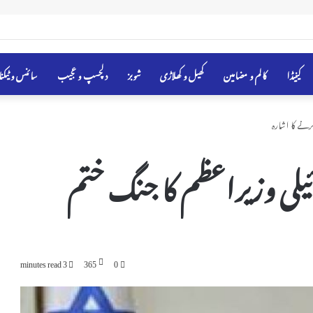
فہرست میں شامل
کینیڈا
کالم و مضامین
کھیل و کھلاڑی
شوبز
دلچسپ و عجیب
سائنس و ٹیکن
رنے کا اشارہ
ئیلی وزیراعظم کا جنگ ختم
3 minutes read
365
0